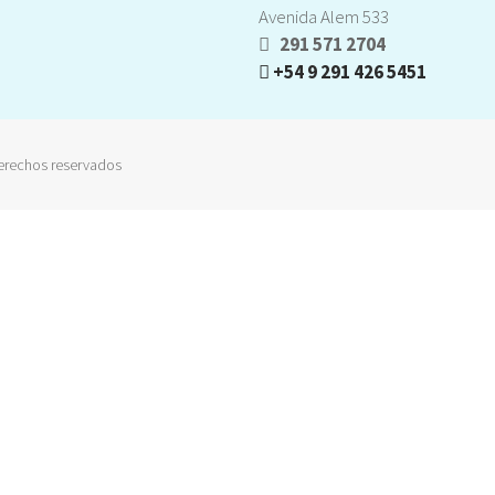
Avenida Alem 533
291 571 2704
+54 9 291 426 5451
erechos reservados