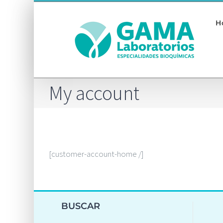
Saltar
al
H
contenido
My account
[customer-account-home /]
BUSCAR