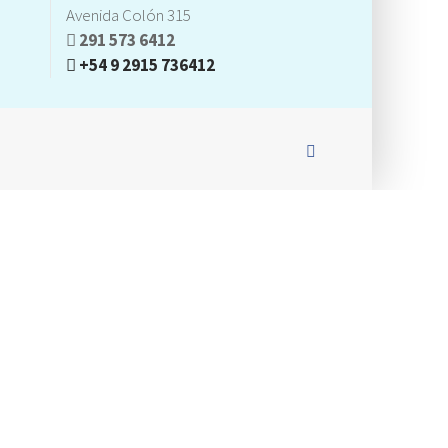
Avenida Colón 315
291 573 6412
+54 9 2915 736412
Facebook