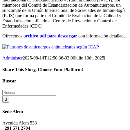
miembros del Comité de Estandarización de Autoanticuerpos, un
subcomité de la Unión Internacional de Sociedades de Inmunología
(IUIS) que forma parte del Comité de Evaluación de la Calidad y
Estandarización, afiliado al Centro de Prevención y Control de
Enfermedades (CDC).
Ofrecemos
archivo pdf para descarga
r
con información detallada.
Administer
2025-08-14T12:50:36-03:00
julio 10th, 2025
|
Share This Story, Choose Your Platform!
Facebook
Twitter
Reddit
LinkedIn
Tumblr
Pinterest
Vk
Correo
Buscar
electrónico
Buscar:
Sede Alem
Avenida Alem 533
291 571 2704