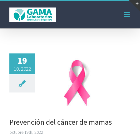
Saltar
al
contenido
19
10, 2022
Prevención del cáncer de mamas
octubre 19th, 2022