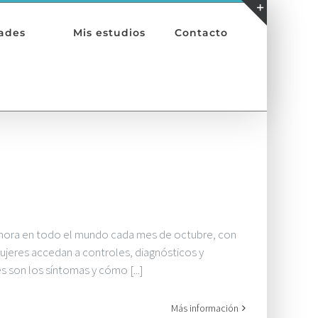
Toggle
ades
Mis estudios
Contacto
Sliding
Bar
Area
emora en todo el mundo cada mes de octubre, con
ujeres accedan a controles, diagnósticos y
 son los síntomas y cómo [...]
Más información