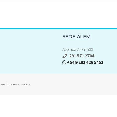
SEDE ALEM
Avenida Alem 533
291 571 2704
+54 9 291 426 5451
erechos reservados