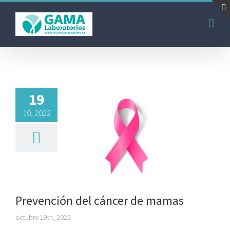
Saltar
al
contenido
19
10, 2022
Prevención del cáncer de mamas
octubre 19th, 2022